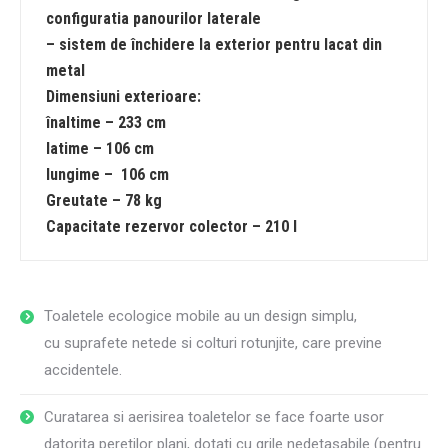
configuratia panourilor laterale
– sistem de închidere la exterior pentru lacat din
metal
Dimensiuni exterioare:
înaltime – 233 cm
latime – 106 cm
lungime – 106 cm
Greutate – 78 kg
Capacitate rezervor colector – 210 l
Toaletele ecologice mobile au un design simplu,
cu suprafete netede si colturi rotunjite, care previne
accidentele.
Curatarea si aerisirea toaletelor se face foarte usor
datorita peretilor plani, dotati cu grile nedetasabile (pentru