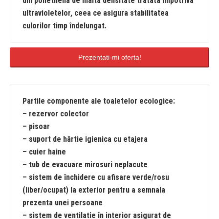
din polietilena de înalta densitate tratata împotriva
ultravioletelor, ceea ce asigura stabilitatea
culorilor timp îndelungat.
Prezentati-mi oferta!
Partile componente ale toaletelor ecologice:
– rezervor colector
– pisoar
– suport de hârtie igienica cu etajera
– cuier haine
– tub de evacuare mirosuri neplacute
– sistem de închidere cu afisare verde/rosu
(liber/ocupat) la exterior pentru a semnala
prezenta unei persoane
– sistem de ventilatie în interior asigurat de